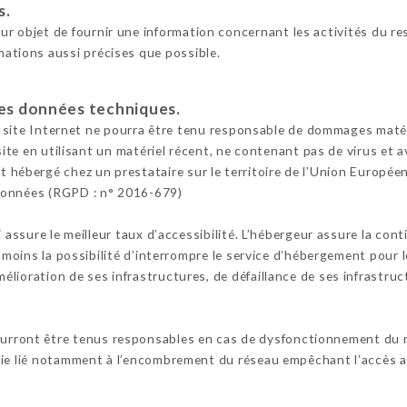
s.
ur objet de fournir une information concernant les activités du res
mations aussi précises que possible.
 les données techniques.
e site Internet ne pourra être tenu responsable de dommages matériel
 site en utilisant un matériel récent, ne contenant pas de virus et
t hébergé chez un prestataire sur le territoire de l’Union Europ
Données (RGPD : n° 2016-679)
i assure le meilleur taux d’accessibilité. L’hébergeur assure la con
anmoins la possibilité d’interrompre le service d’hébergement pour 
lioration de ses infrastructures, de défaillance de ses infrastruct
ourront être tenus responsables en cas de dysfonctionnement du r
nie lié notamment à l’encombrement du réseau empêchant l’accès a