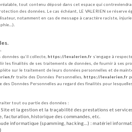
réalable, tout contenu déposé dans cet espace qui contreviendrait 
a protection des données. Le cas échéant, LE VALERIEN se réserve é
utilisateur, notamment en cas de message à caractère raciste, injur
aphie…).
les.
.
 données qu’il collecte,
https://levalerien.fr
s’engage à respecte
ir les finalités de ses traitements de données, de fournir à ses pros
lète sur le traitement de leurs données personnelles et de maint
erien.fr
traite des Données Personnelles,
https://levalerien.fr
p
nce des Données Personnelles au regard des finalités pour lesquell
raiter tout ou partie des données :
 Site et la gestion et la traçabilité des prestations et servi
te, facturation, historique des commandes, etc.
raude informatique (spamming, hacking…) : matériel informati
)