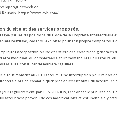
- +33145061391
developer@udevweb.co
0 Roubaix. https://www.ovh.com/
ion du site et des services proposés.
otégée par les dispositions du Code de la Propriété Intellectuelle
anière réutiliser, céder ou exploiter pour son propre compte tout 
implique l'acceptation pleine et entière des conditions générales d'
 d'être modifiées ou complétées à tout moment, les utilisateurs du
vités à les consulter de manière régulière.
le à tout moment aux utilisateurs. Une interruption pour raison 
fforcera alors de communiquer préalablement aux utilisateurs les d
à jour régulièrement par LE VALERIEN, responsable publication. De
ilisateur sera prévenu de ces modifications et est invité à s'y réfé