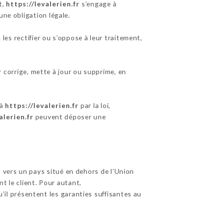
t,
https://levalerien.fr
s’engage à
une obligation légale.
es rectifier ou s’oppose à leur traitement,
r
corrige, mette à jour ou supprime, en
 à
https://levalerien.fr
par la loi,
alerien.fr
peuvent déposer une
s vers un pays situé en dehors de l’Union
 le client. Pour autant,
’il présentent les garanties suffisantes au