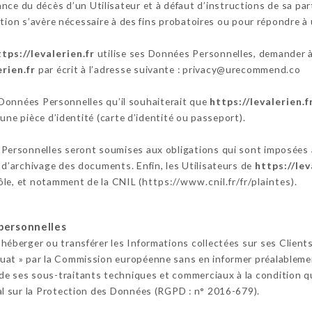
nce du décès d’un Utilisateur et à défaut d’instructions de sa par
tion s’avère nécessaire à des fins probatoires ou pour répondre à 
ttps://levalerien.fr
utilise ses Données Personnelles, demander à l
erien.fr
par écrit à l’adresse suivante : privacy@urecommend.co
s Données Personnelles qu’il souhaiterait que
https://levalerien.f
une pièce d’identité (carte d’identité ou passeport).
Personnelles seront soumises aux obligations qui sont imposées
’archivage des documents. Enfin, les Utilisateurs de
https://lev
ôle, et notamment de la CNIL (
https://www.cnil.fr/fr/plaintes
).
personnelles
r, héberger ou transférer les Informations collectées sur ses Client
t » par la Commission européenne sans en informer préalablement
 de ses sous-traitants techniques et commerciaux à la condition qu
l sur la Protection des Données (RGPD : n° 2016-679).