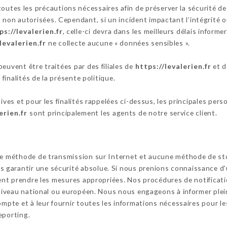
outes les précautions nécessaires afin de préserver la sécurité d
on autorisées. Cependant, si un incident impactant l’intégrité ou
ps://levalerien.fr
, celle-ci devra dans les meilleurs délais inform
levalerien.fr
ne collecte aucune « données sensibles ».
euvent être traitées par des filiales de
https://levalerien.fr
et d
 finalités de la présente politique.
tives et pour les finalités rappelées ci-dessus, les principales per
erien.fr
sont principalement les agents de notre service client.
cune méthode de transmission sur Internet et aucune méthode de s
garantir une sécurité absolue. Si nous prenions connaissance d'u
ssent prendre les mesures appropriées. Nos procédures de notifica
u niveau national ou européen. Nous nous engageons à informer ple
ompte et à leur fournir toutes les informations nécessaires pour le
eporting.