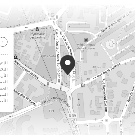
الإثن
الثلاث
الأرب
الخم
الجم
السب
الأحد