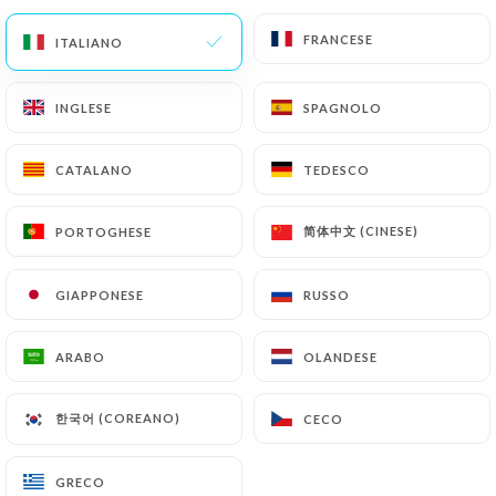
FRANCESE
FRANCESE
IT
MENU
ITALIANO
ITALIANO
INGLESE
INGLESE
SPAGNOLO
SPAGNOLO
CATALANO
CATALANO
TEDESCO
TEDESCO
/
PAGINA INIZIALE
CONTATTO
Contatto
简体中文 (CINESE)
简体中文 (CINESE)
PORTOGHESE
PORTOGHESE
GIAPPONESE
GIAPPONESE
RUSSO
RUSSO
ARABO
ARABO
OLANDESE
OLANDESE
한국어 (COREANO)
한국어 (COREANO)
CECO
CECO
Le Valerien
GRECO
GRECO