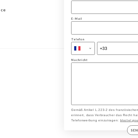
nce
E-Mail
Telefon
Nachricht
Gemäß Artikel L.223-2 des französische
erinnert, dass Verbraucher das Recht hab
bloctel.gou
Telefonwerbung einzutragen:
SE