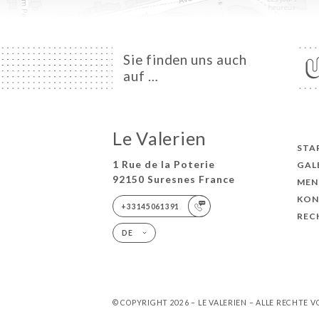
Sie finden uns auch
auf …
Le Valerien
STA
1 Rue de la Poterie
GAL
92150 Suresnes France
MEN
KON
+33145061391
REC
DE
© COPYRIGHT 2026 – LE VALERIEN – ALLE RECHTE 